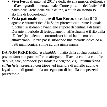
Viva Festival
: nato nel 2017 e dedicato alla musica elettronica
e d’avanguardia internazionale. Cuore pulsante del festival è il
palco dell’Arena della Valle d’Itria, a cui fa da sfondo lo
skyline di Locorotondo.
Festa patronale in onore di San Rocco
: si celebra il 16
agosto e caratteristica è la Sagra pirotecnica durante la quale i
fuochisti si sfidano davanti allo stupore di centinaia di turisti.
Durante il periodo di festeggiamenti, affascinante è il rito della
‘Diène’ (in dialetto locorotondese) in cui bande musicali
attraversano l’intero paese suonando una melodia dolce ed a
tratti malinconica, simile ad una ninna nanna.
DA NON PERDERE
: ‘
a ciallèdde
’, piatto della cucina contadina
povera fatto con pane raffermo affogato nell’acqua condita con olio
di oliva, sale, pomodori per insalata e origano, e gli ‘
gnumerèdde
suffuchète
’, preparati con trippa, ed interiora di agnello adulto e
legati a mo’ di gomitolo da un segmento di budella con pezzetti di
prezzemolo.