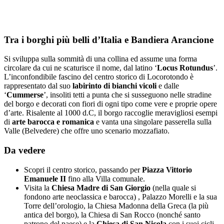
Tra i borghi più belli d’Italia e Bandiera Arancione
Si sviluppa sulla sommità di una collina ed assume una forma
circolare da cui ne scaturisce il nome, dal latino ‘
Locus Rotundus
’.
L’inconfondibile fascino del centro storico di Locorotondo è
rappresentato dal suo
labirinto di bianchi vicoli
e dalle
‘
Cummerse
’, insoliti tetti a punta che si susseguono nelle stradine
del borgo e decorati con fiori di ogni tipo come vere e proprie opere
d’arte. Risalente al 1000 d.C, il borgo raccoglie meravigliosi esempi
di
arte barocca e romanica
e vanta una singolare passerella sulla
Valle (Belvedere) che offre uno scenario mozzafiato.
Da vedere
Scopri il centro storico, passando per
Piazza Vittorio
Emanuele II
fino alla Villa comunale.
Visita la
Chiesa Madre di San Giorgio
(nella quale si
fondono arte neoclassica e barocca) , Palazzo Morelli e la sua
Torre dell’orologio, la Chiesa Madonna della Greca (la più
antica del borgo), la Chiesa di San Rocco (nonché santo
patrono del paese) e la
Chiesa di San Nicola
con i suoi cicli