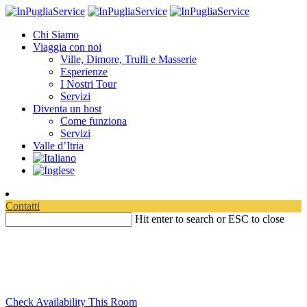
Chi Siamo
Viaggia con noi
Ville, Dimore, Trulli e Masserie
Esperienze
I Nostri Tour
Servizi
Diventa un host
Come funziona
Servizi
Valle d’Itria
Contatti
Hit enter to search or ESC to close
Viaggia in Puglia
Scopri dove vivere il tuo relax
Check Availability This Room