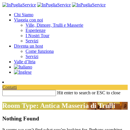
Chi Siamo
Viaggia con noi
Ville, Dimore, Trulli e Masserie
Esperienze
I Nostri Tour
Servizi
Diventa un host
Come funziona
Servizi
Valle d’Itria
Contatti
Hit enter to search or ESC to close
Room Type: Antica Masseria di Trulli
Nothing Found
It seems we can’t find what you’re looking for. Perhaps searching